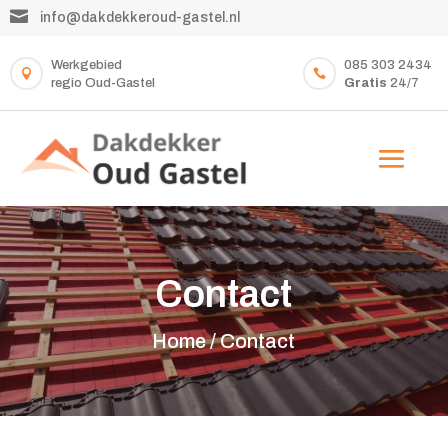

info@dakdekkeroud-gastel.nl
Werkgebied
085 303 2434


regio Oud-Gastel
Gratis
24/7
Contact
Home /
Contact