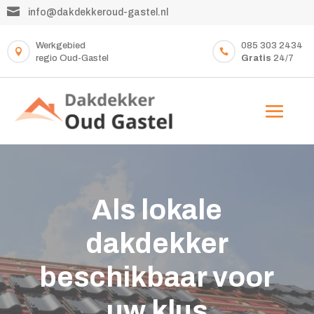

info@dakdekkeroud-gastel.nl
Werkgebied
085 303 2434


regio Oud-Gastel
Gratis
24/7
Als lokale
dakdekker
beschikbaar voor
uw klus