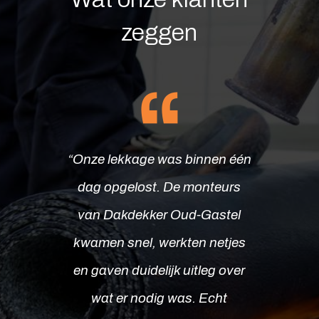
zeggen
“Onze lekkage was binnen één
dag opgelost. De monteurs
“Zeer tevreden over de nieuwe
van Dakdekker Oud-Gastel
dakbedekking die ze hebben
kwamen snel, werkten netjes
geplaatst. Alles werd volgens
en gaven duidelijk uitleg over
afspraak uitgevoerd en ze
wat er nodig was. Echt
lieten alles keurig schoon