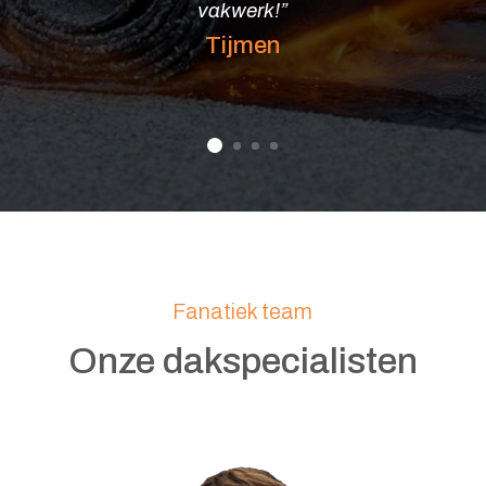
vakwerk!”
achter. Aanrader voor wie
Tijmen
kwaliteit wil.”
Sophie J.
Fanatiek team
Onze dakspecialisten